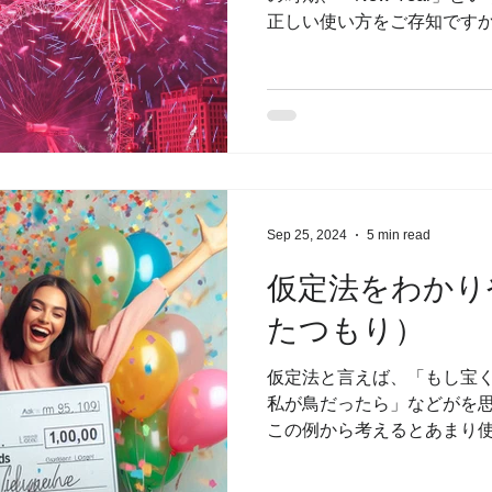
正しい使い方をご存知ですか
れとも小文字でもいいの？「a
疑問をお持ちの方も多いのでは
Sep 25, 2024
5 min read
仮定法をわかり
たつもり）
仮定法と言えば、「もし宝
私が鳥だったら」などがを
この例から考えるとあまり
かもしれませんが、日常会
繁に使われます。 仮定法は