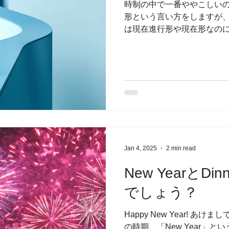
時制の中で一番ややこしい
形という言い方をしますが
は現在進行形や現在形なの
りますし、自分の意思に関
みかどうかなどによって言
す。また、別の言い方をし...
Jan 4, 2025
2 min read
New YearとD
でしょう？
Happy New Year! あ
の時期、「New Year」