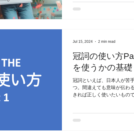
うので、「明日雨がふ...
Jul 15, 2024
2 min read
冠詞の使い方Pa
を使うかの基礎
冠詞といえば、日本人が苦
つ。間違えても意味が伝わ
きれば正しく使いたいもので
を4つに分けてご総会することに
の使い方：基礎（このページ） P