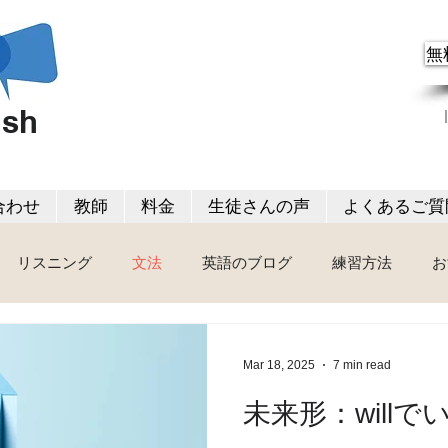
無
ish
合わせ
教師
料金
生徒さんの声
よくあるご質
リスニング
文法
英語のブログ
練習方法
お
Mar 18, 2025
7 min read
未来形：willで