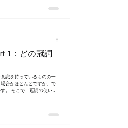
rt 1：どの冠詞
手意識を持っているものの一
る場合がほとんどですが、で
す。 そこで、冠詞の使い方
しました。 Part 1：冠詞
art...