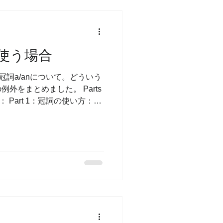
を使う場合
定冠詞a/anについて。どういう
外をまとめました。 Parts
： Part 1：冠詞の使い方：基
う Part 4：冠詞を使わない：無