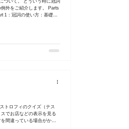
冠詞について。 どういう時に冠詞
外をご紹介します。 Parts
art 1：冠詞の使い方：基礎
Part 3：定冠詞theを使う...
アポストロフィのクイズ（テス
リスでお店などの表示を見る
方を間違っている場合がかな
ト、文法をあまり意識しない