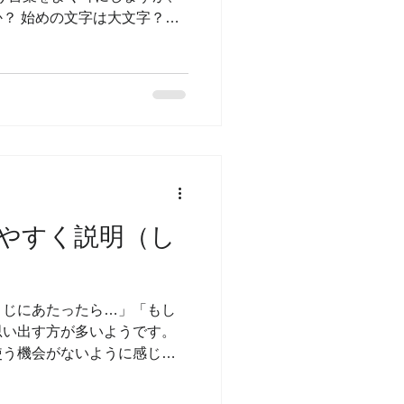
？ 始めの文字は大文字？そ
/the」は必要なの？などの
？と思いまし...
やすく説明（し
くじにあたったら…」「もし
思い出す方が多いようです。
使う機会がないように感じる
話やビジネスなどを問わず頻
、何かを想像して話す時に使