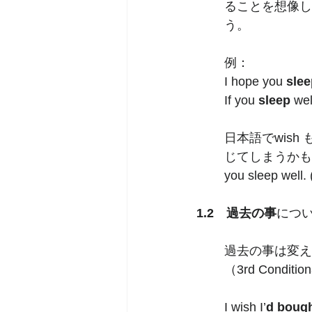
ることを想像して
う。
例：
I hope you 
slee
If you 
sleep
 wel
日本語でwis
じてしまうかも
you sleep
1.2　過去の事
について
過去の事は変え
（3rd Cond
I wish I’
d bough