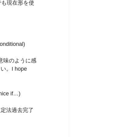
事でも現在形を使
conditional)
じ意味のように感
 hope 
e if…)
仮定法過去完了