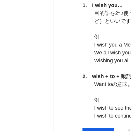
1.　I wish you…
目的語を2つ使う
ど）といいです
例：   
I wish you a Me
We all wish you
Wishing you all
2.　wish + to +
Want to
例：    
I wish to see t
I wish to contin