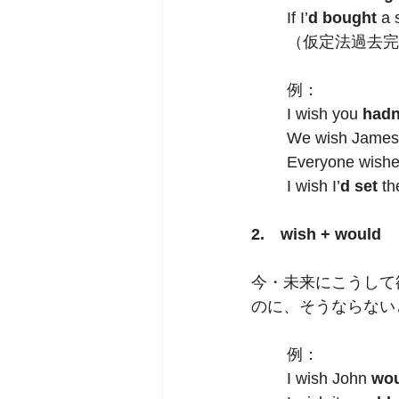
If I’
d bought
 a 
（仮定法過去完
例：
I wish you 
hadn
We wish James
Everyone wishe
I wish I’
d set
 th
2.　wish + would
今・未来にこうして
のに、そうならない
例：    
I wish John 
wo