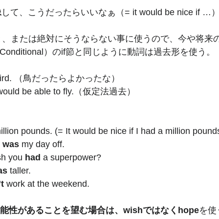
像
して、こうだったらいいなぁ（= it would be nice if …
っと、または絶対にそうならない事に使うので、今や将来
Conditional）のif節と同じように動詞は過去形を使う。
 bird. （鳥だったらよかったな）
 I would be able to fly.（仮定法過去）
illion pounds. (= It would be nice if I had a million pound
 
was
 my day off. 
sh you 
had
 a superpower?
as
 taller.
t
 work at the weekend. 
能性があることを望む場合は、wishではなくhope
を使