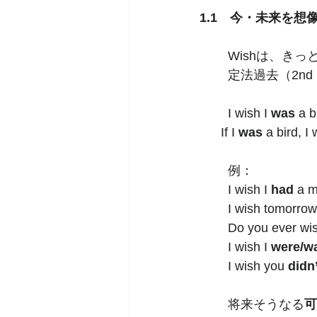
1.1　今・未来を想
Wishは、き
定法過去（2nd 
I wish I 
was
 a
      If I 
was
 a bird,
例：
I wish I 
had
 a m
I wish tomorrow
Do you ever wi
I wish I 
were/w
I wish you 
didn’
将来そうなる
可