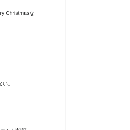
hristmasな
ない。