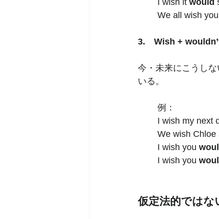
I wish it 
would
 
We all wish you
3.　Wish + wouldn’
今・未来にこうしな
いる。
例：
I wish my next 
We wish Chloe
I wish you 
woul
I wish you 
woul
仮定法的ではな