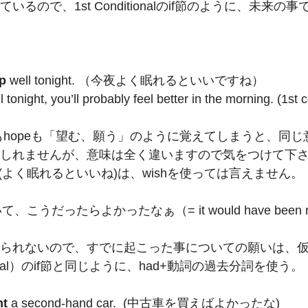
いるので、1st Conditionalのif節のように、未来の
p
 well tonight. （今夜よく眠れるといいですね）
l tonight, you’ll probably feel better in the morning. (1st 
h もhopeも「望む、願う」のように覚えてしまうと、同
しれませんが、意味は全く違いますので気をつけて下さい。I
 well. (よく眠れるといいね)は、wishを使っては言えません。
、こうだったらよかったなぁ（= it would have been nic
られないので、すでに起こった事についての願いは、
itional）のif節と同じように、had+動詞の過去分詞を使う。
t 
a second-hand car.  (中古車を買えばよかったな)