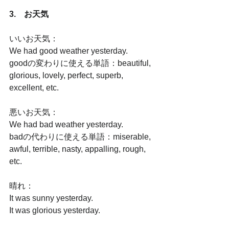
3.　お天気
いいお天気：
We had good weather yesterday.
goodの変わりに使える単語：beautiful, 
glorious, lovely, perfect, superb, 
excellent, etc.
悪いお天気：
We had bad weather yesterday.
badの代わりに使える単語：miserable, 
awful, terrible, nasty, appalling, rough, 
etc.
晴れ：
It was sunny yesterday.
It was glorious yesterday.