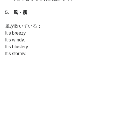
5.　風・霧
風が吹いている：
It’s breezy.
It’s windy.
It’s blustery.
It’s stormy.
上記は、風の強さが違います。最初の
breezyは優しい風・そよ風でだんだん
強くなり、一番下のstormyがこの中で
は一番強い風です。
The wind is picking up.（= getting 
stronger）
The wind is dying down.（= getting 
weaker)