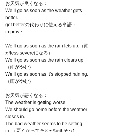
お天気が良くなる：
We’ll go as soon as the weather gets 
better. 
get betterの代わりに使える単語：
improve
We’ll go as soon as the rain lets up.（雨
がless severeになる）
We’ll go as soon as the rain clears up. 
（雨がやむ）
We’ll go as soon as it’s stopped raining.
（雨がやむ）
お天気が悪くなる：
The weather is getting worse. 
We should go home before the weather 
closes in. 
The bad weather seems to be setting 
in. （悪くなってそれが続きそう)