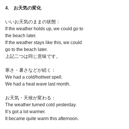
4.　お天気の変化
いいお天気のままの状態：
If the weather holds up, we could go to 
the beach later. 
If the weather stays like this, we could 
go to the beach later.
上記二つは同じ意味です。
寒さ・暑さなどが続く：
We had a cold/hot/wet spell.
We had a heat wave last month. 
お天気・天候が変わる：
The weather turned cold yesterday.
It’s got a lot warmer.
It became quite warm this afternoon.