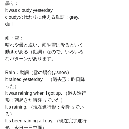
曇り：
It was cloudy yesterday.
cloudyの代わりに使える単語：grey, 
dull
雨・雪：
晴れや曇と違い、雨や雪は降るという
動きがある（動詞）なので、いろいろ
なパターンがあります。
Rain：動詞（雪の場合はsnow)
It rained yesterday.　（過去形：昨日降
った）
It was raining when I got up. （過去進行
形：朝起きた時降っていた）
It’s raining. （現在進行形：今降ってい
る）
It’s been raining all day. （現在完了進行
形：今日一日中雨）