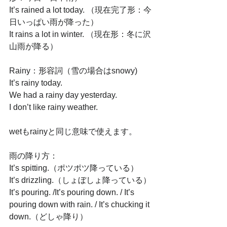
It’s rained a lot today. （現在完了形：今
日いっぱい雨が降った）
It rains a lot in winter. （現在形：冬に沢
山雨が降る）
Rainy：形容詞（雪の場合はsnowy)
It’s rainy today.
We had a rainy day yesterday. 
I don’t like rainy weather. 
wetもrainyと同じ意味で使えます。
雨の降り方：
It’s spitting.（ポツポツ降っている）
It’s drizzling.（しょぼしょ降っている）
It’s pouring. /It’s pouring down. / It’s 
pouring down with rain. / It’s chucking it 
down.（どしゃ降り）