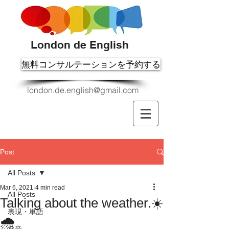
London de English
無料コンサルテーションを予約する
london.de.english@gmail.com
Post
All Posts
Mar 6, 2021
4 min read
All Posts
Talking about the weather.☀️
表現・単語
🌧