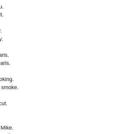
ou.
t. 
.
. 
ris.
aris. 
oking.
o smoke.  
cut. 
 Mike. 