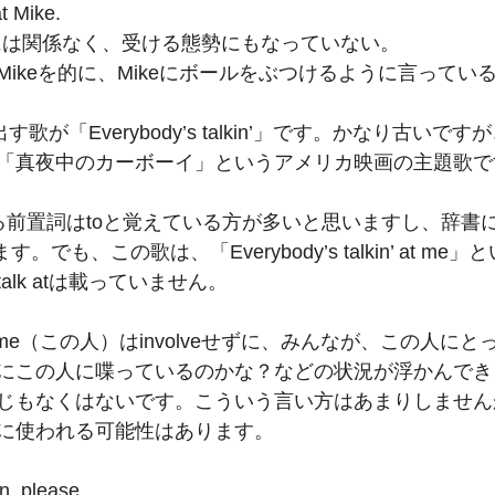
at Mike. 
ールには関係なく、受ける態勢にもなっていない。
ikeを的に、Mikeにボールをぶつけるように言ってい
す歌が「Everybody’s talkin’」です。かなり古い
「真夜中のカーボーイ」というアメリカ映画の主題歌で
る前置詞はtoと覚えている方が多いと思いますし、辞書にもtalk
す。でも、この歌は、「Everybody’s talkin’ at m
lk atは載っていません。
me（この人）はinvolveせずに、みんなが、この人に
にこの人に喋っているのかな？などの状況が浮かんでき
じもなくはないです。こういう言い方はあまりしません
に使われる可能性はあります。
en, please.