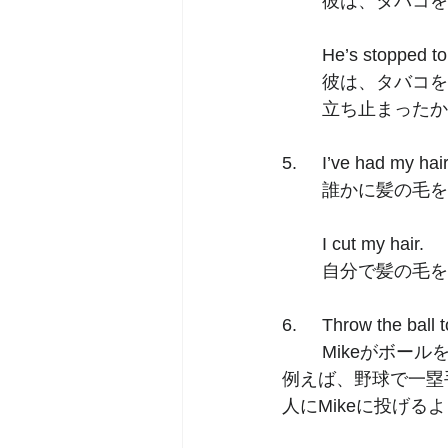
	彼は、タバコ
	He’s stopped t
	彼は、タバコ
	立ち止まった
5.  	I’ve had my hai
	誰かに髪の毛
	I cut my hair. 
	自分で髪の毛
6.	Throw the ball 
	Mikeがボー
例えば、野球で一塁
人にMikeに投げる