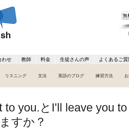
無
ish
合わせ
教師
料金
生徒さんの声
よくあるご質
リスニング
文法
英語のブログ
練習方法
お
 it to you.とI'll leave you 
ますか？