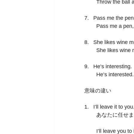
	Throw the ball 
7.   Pass me the pen
Pass me a pen, 
8.   She likes wine 
	She likes wine 
9.   He’s interesting. 
	He’s interested.
意味の違い
1.   I’ll leave it to you
	あなたに任せ
	I’ll leave you to i