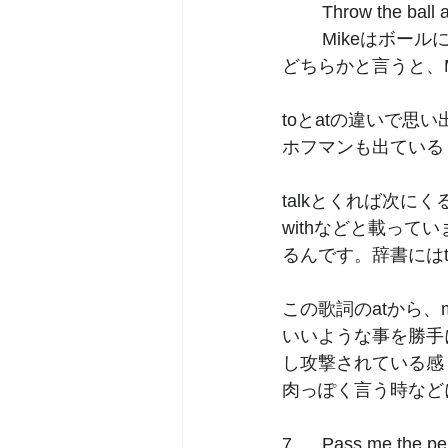
	Throw the ball 
	Mikeはボ
どちらかと言うと、M
toとatの違いで思い出
ホフマンも出ている
talkとくれば次にく
withなどと載っていま
るんです。辞書にはta
この歌詞のatから、
いいような事を勝手
し攻撃されている感
肉っぽく言う時など
7.  	Pass me the p