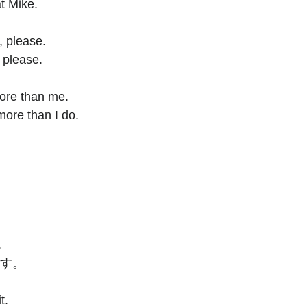
at Mike. 
, please.
please. 
more than me. 
more than I do. 
 
.
ます。
t. 