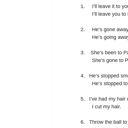
1. 	I’ll leave it to y
	I’ll leave you to i
2.  	He’s gone away
	He’s going away
3.    She’s been to Pa
	She’s gone to P
4.   He’s stopped sm
	He’s stopped t
5.   I’ve had my hair 
	I cut my hair. 
6.   Throw the ball to