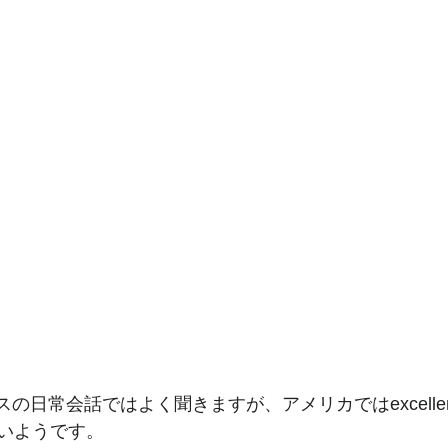
       
いようです。