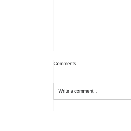
Comments
Write a comment...
集合名詞（Collective nouns）