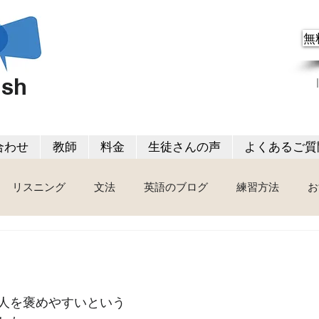
無
ish
合わせ
教師
料金
生徒さんの声
よくあるご質
リスニング
文法
英語のブログ
練習方法
お
人を褒めやすいという