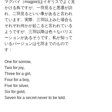
マグパイ（magpie)はイギリスでよく見
かける鳥ですが、一羽見ると悪運が訪
れ、二羽見るといい事があると言われ
ています。実際、三羽以上みた場合も
それぞれ何かが起こると言われている
ようですが、三羽以降は色々なバリエ
ーションがあるそうです。私が知って
いるバージョンは七羽までのもので
す：
One for sorrow,
Two for joy,
Three for a girl,
Four for a boy,
Five for silver,
Six for gold,
Seven for a secret never to be told.
1800年代半ばまではもっとシンプルで