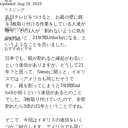
発音
Updated:
Aug 28, 2023
リスニング
先日テレビをつけると、お庭の壁に鏡
文法
を3枚取り付ける作業をしている人達が
英語のブログ
映り、その1人が「割れないように気を
つけないと、21年間Unluckyになる」と
練習方法
いうようなことを言いました。
おすすめビデオ
日本でも、鏡が割れると縁起がわるい
という迷信がありますが、どうして21
年？と思って、Steveに聞くと、イギリ
スでは（アメリカも同じだそうで
す）、鏡を割ってしまうと7年間Bad 
luckが続くという迷信があるとのこと
でした。3枚取り付けていたので、全部
割れたら3倍の21年ということですね。
そこで、今回はイギリスの迷信をいく
つかご紹介します。アメリカでも同じ