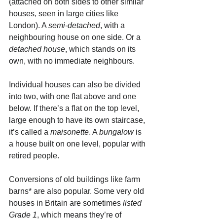
(attached on both sides to other similar 
houses, seen in large cities like 
London). A 
semi-detached
, with a 
neighbouring house on one side. Or a 
detached house
, which stands on its 
own, with no immediate neighbours. 
Individual houses can also be divided 
into two, with one flat above and one 
below. If there’s a flat on the top level, 
large enough to have its own staircase, 
it’s called a 
maisonette
. A 
bungalow 
is
a house built on one level, popular with 
retired people. 
Conversions of old buildings like farm 
barns* are also popular. Some very old 
houses in Britain are sometimes 
listed 
Grade 1
, which means they’re of 