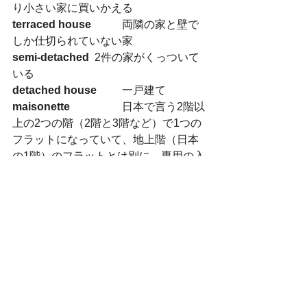
り小さい家に買いかえる
terraced house
 	両隣の家と壁で
しか仕切られていない家
semi-detached
 	2件の家がくっついて
いる
detached house
 	一戸建て
maisonette
 		日本で言う2階以
上の2つの階（2階と3階など）で1つの
フラットになっていて、地上階（日本
の1階）のフラットとは別に、専用の入
り口がある。
Bungalow
 		平屋
listed Grade 1 /Grade 2
Listされた建物は、許可なしに増築した
り改装してはいけないなどのルールも
あり。
new-build
 		新築：UKでは新築を
好まない人も多く、売り家サーチの条
件には新築を含むかどうかのオプショ