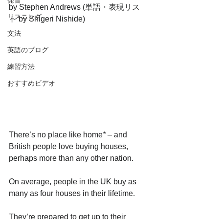
発音
by Stephen Andrews (単語・表現リス
リスニング
ト by Shigeri Nishide)
文法
英語のブログ
練習方法
おすすめビデオ
There’s no place like home
*
 – and 
British people love buying houses, 
perhaps more than any other nation. 
On average, people in the UK buy as 
many as four houses in their lifetime. 
They’re prepared to get up to their 