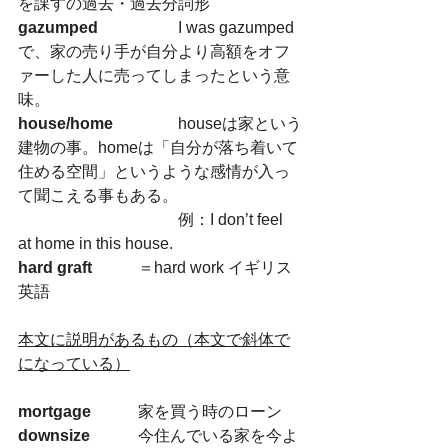
を課すの過去・過去分詞形
gazumped
  		I was gazumped
で、家の売り手が自分より高額をオフ
ァーした人に売ってしまったという意
味。
house/home
  		houseは家という
建物の事。homeは「自分が落ち着いて
住める空間」というような感情が入っ
て聞こえる事もある。
				例：I don’t feel 
at home in this house. 
hard graft
 		＝hard work イギリス
英語
本文に説明があるもの（本文で斜体で
になっている）
mortgage
 		家を買う時のローン
downsize
 		今住んでいる家を今よ