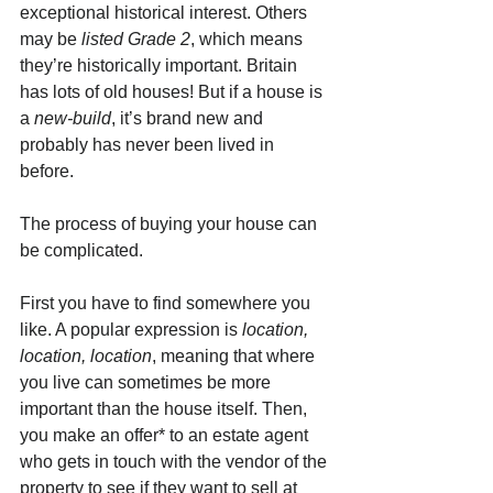
exceptional historical interest. Others 
may be 
listed Grade 2
, which means 
they’re historically important. Britain 
has lots of old houses! But if a house is 
a 
new-build
, it’s brand new and 
probably has never been lived in 
before. 
The process of buying your house can 
be complicated. 
First you have to find somewhere you 
like. A popular expression is 
location, 
location, location
, meaning that where 
you live can sometimes be more 
important than the house itself. Then, 
you make an offer* to an estate agent 
who gets in touch with the vendor of the 
property to see if they want to sell at 