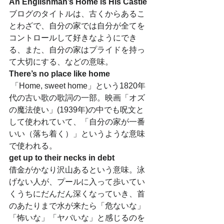
An Englishman’s Home is His Castle
ブログのタイトルは、古くからあるこ
とわざで、自分の家では自分が全てを
コントロールして好きなようにでき
る、また、自分の家はプライドを持っ
て大切にする、などの意味。
There’s no place like home
 「Home, sweet home」という1820年
代の古い歌の歌詞の一部。映画「オズ
の魔法使い」(1939年)の中でも呪文と
して使われていて、「自分の家が一番
いい（落ち着く）」というような意味
で使われる。
get up to their necks in debt
借金がかなり沢山あるという意味。泳
げない人が、プールに入って歩いてい
くうちにだんだん深くなっていき、首
のあたりまで水が来たら「危ないな」
「怖いな」「ヤバいな」と感じるのを