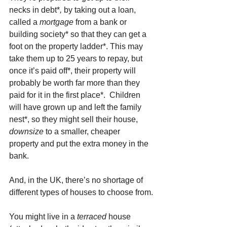
necks in debt*
, 
by taking out a loan, 
called a 
mortgage
 from a bank or 
building society* so that they can get a 
foot on the property ladder*. This may 
take them up to 25 years to repay, but 
once it’s paid off*, their property will 
probably be worth far more than they 
paid for it in the first place*.  Children 
will have grown up and left the family 
nest*, so they might sell their house, 
downsize 
to a smaller, cheaper 
property and put the extra money in the 
bank.
And, in the UK, there’s no shortage of 
different types of houses to choose from.
You might live in a 
terraced
 house 