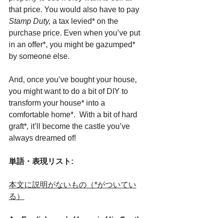
that price. You would also have to pay
Stamp Duty,
 a tax levied* on the 
purchase price. Even when you’ve put 
in an offer*, you might be gazumped* 
by someone else. 
And, once you’ve bought your house, 
you might want to do a bit of DIY to 
transform your house* into a 
comfortable home*.  With a bit of hard 
graft*
,
 it’ll become the castle you’ve 
always dreamed of!
単語・表現リスト:
本文に説明がないもの（*がついてい
る）