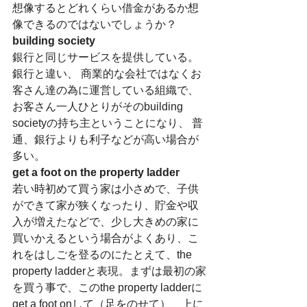
想像するとどれくらい借金があるか想
像できるのではないでしょうか？
building society
銀行と同じサービスを提供している。
銀行と違い、 商業的な会社ではなくお
客さん達の為に運営している組織で、
お客さん一人ひとりがそのbuilding 
societyの持ち主ということになり、 普
通、銀行よりも利子などが高い場合が
多い。
get a foot on the property ladder
若い時初めて買う家は小さめで、子供
ができて家が狭くなったり、貯金や収
入が増えたなどで、少し大きめの家に
買いかえるという場合がよくあり、こ
れをはしごを登るのにたとえて、the 
property ladderと表現。まずは最初の家
を買う事で、このthe property ladderに
get a foot onして（足をのせて）、上に