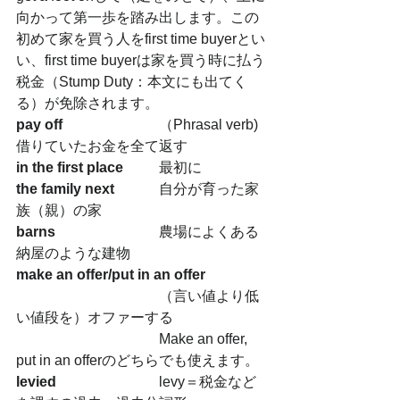
向かって第一歩を踏み出します。この
初めて家を買う人をfirst time buyerとい
い、first time buyerは家を買う時に払う
税金（Stump Duty：本文にも出てく
る）が免除されます。
pay off 
 			（Phrasal verb) 
借りていたお金を全て返す
in the first place
	最初に
the family next
　	自分が育った家
族（親）の家　
barns 
			農場によくある
納屋のような建物
make an offer/put in an offer
				（言い値より低
い値段を）オファーする
				Make an offer, 
put in an offerのどちらでも使えます。
levied
 			levy＝税金など