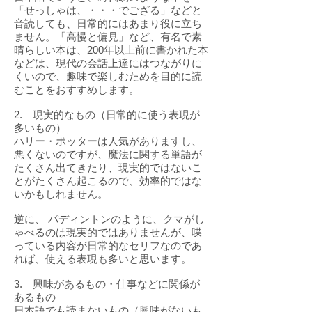
「せっしゃは、・・・でござる」などと
音読しても、日常的にはあまり役に立ち
ません。「高慢と偏見」など、有名で素
晴らしい本は、200年以上前に書かれた本
などは、現代の会話上達にはつながりに
くいので、趣味で楽しむためを目的に読
むことをおすすめします。
2. 現実的なもの（日常的に使う表現が
多いもの）
ハリー・ポッターは人気がありますし、
悪くないのですが、魔法に関する単語が
たくさん出てきたり、現実的ではないこ
とがたくさん起こるので、効率的ではな
いかもしれません。
逆に、 パディントンのように、クマがし
ゃべるのは現実的ではありませんが、喋
っている内容が日常的なセリフなのであ
れば、使える表現も多いと思います。
3. 興味があるもの・仕事などに関係が
あるもの
日本語でも読まないもの（興味がないも