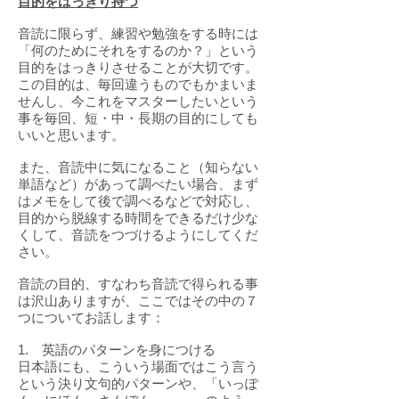
目的をはっきり持つ
音読に限らず、練習や勉強をする時には
「何のためにそれをするのか？」という
目的をはっきりさせることが大切です。
この目的は、毎回違うものでもかまいま
せんし、今これをマスターしたいという
事を毎回、短・中・長期の目的にしても
いいと思います。
また、音読中に気になること（知らない
単語など）があって調べたい場合、まず
はメモをして後で調べるなどで対応し、
目的から脱線する時間をできるだけ少な
くして、音読をつづけるようにしてくだ
さい。
音読の目的、すなわち音読で得られる事
は沢山ありますが、ここではその中の７
つについてお話します：
1. 英語のパターンを身につける
日本語にも、こういう場面ではこう言う
という決り文句的パターンや、「いっぽ