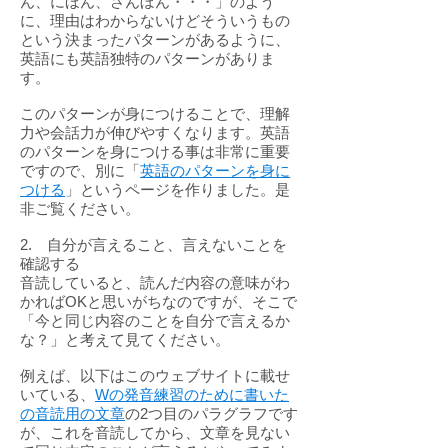
ん、にほん、さんぼん・・・」のよう
に、理由はわからないけどそういうもの
という決まったパターンがあるように、
英語にも英語独特のパターンがありま
す。
このパターンが身につけることで、理解
力や会話力が伸びやすくなります。英語
のパターンを身につける事は非常に重要
ですので、別に「
英語のパターンを身に
つける
」というページを作りました。是
非ご覧ください。
2. 自分が言えること、言えないことを
確認する
音読していると、読んだ内容の意味がわ
かればOKと思いがちなのですが、そこで
「今と同じ内容のことを自分で言えるか
な？」と考えて見てください。
例えば、以下はこのウェブサイトに載せ
いている、
Wの発音練習のために書いた
の音読用の文章
の2つ目のパラグラフです
が、これを音読してから、文章を見ない