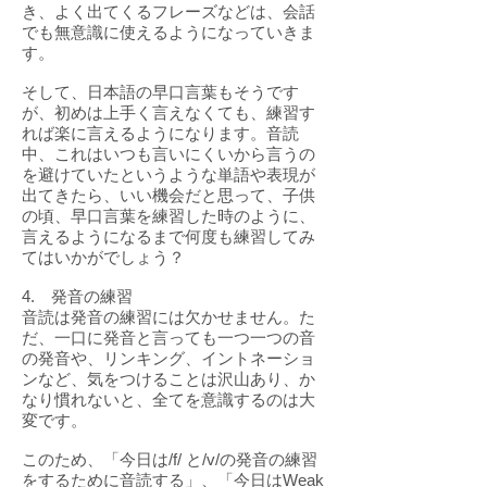
き、よく出てくるフレーズなどは、会話
でも無意識に使えるようになっていきま
す。
そして、日本語の早口言葉もそうです
が、初めは上手く言えなくても、練習す
れば楽に言えるようになります。音読
中、これはいつも言いにくいから言うの
を避けていたというような単語や表現が
出てきたら、いい機会だと思って、子供
の頃、早口言葉を練習した時のように、
言えるようになるまで何度も練習してみ
てはいかがでしょう？
4. 発音の練習
音読は発音の練習には欠かせません。た
だ、一口に発音と言っても一つ一つの音
の発音や、リンキング、イントネーショ
ンなど、気をつけることは沢山あり、か
なり慣れないと、全てを意識するのは大
変です。
このため、「今日は/f/ と/v/の発音の練習
をするために音読する」、「今日はWeak