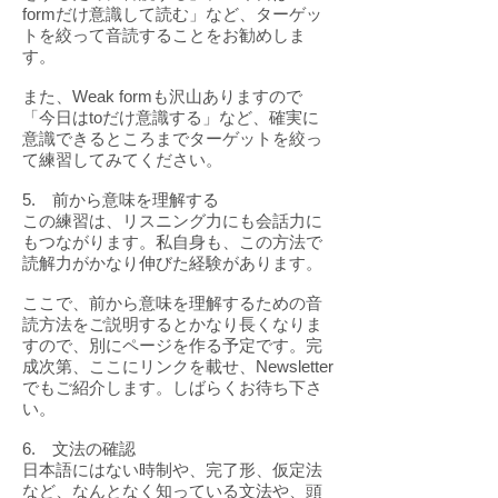
formだけ意識して読む」など、ターゲッ
トを絞って音読することをお勧めしま
す。
また、Weak formも沢山ありますので
「今日はtoだけ意識する」など、確実に
意識できるところまでターゲットを絞っ
て練習してみてください。
5. 前から意味を理解する
この練習は、リスニング力にも会話力に
もつながります。私自身も、この方法で
読解力がかなり伸びた経験があります。
ここで、前から意味を理解するための音
読方法をご説明するとかなり長くなりま
すので、別にページを作る予定です。完
成次第、ここにリンクを載せ、Newsletter
でもご紹介します。しばらくお待ち下さ
い。
6. 文法の確認
日本語にはない時制や、完了形、仮定法
など、なんとなく知っている文法や、頭