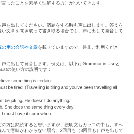
が言ったことを素早く理解する力）がついてきます。
も声を出してください。宿題をする時も声に出します。答えを
長い文章を聞き取って書き取る場合でも、声に出して発音して
。
読の用の会話や文章
を載せていますので、是非ご利用くださ
出して発音します。例えば、以下はGrammar in Useと
、mustの使い方の説明です：
lieve something is certain:
st be tired. (Travelling is tiring and you’ve been travelling all
st be joking. He doesn’t do anything.’
ob. She does the same thing every day.
. I must have it somewhere.
どの方は黙読すると思いますが、説明文もカッコの中も、すべ
読んで意味がわからない場合、2回目も（3回目も）声を出して