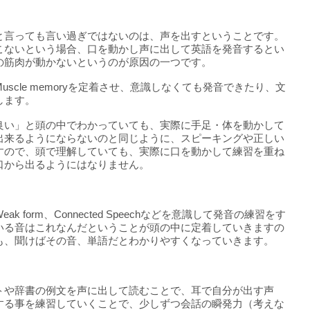
と言っても言い過ぎではないのは、声を出すということです。
こないという場合、口を動かし声に出して英語を発音するとい
の筋肉が動かないというのが原因の一つです。
scle memoryを定着させ、意識しなくても発音できたり、文
します。
良い」と頭の中でわかっていても、実際に手足・体を動かして
出来るようにならないのと同じように、スピーキングや正しい
すので、頭で理解していても、実際に口を動かして練習を重ね
口から出るようにはなりません。
 form、Connected Speechなどを意識して発音の練習をす
いる音はこれなんだということが頭の中に定着していきますの
も、聞けばその音、単語だとわかりやすくなっていきます。
トや辞書の例文を声に出して読むことで、耳で自分が出す声
する事を練習していくことで、少しずつ会話の瞬発力（考えな