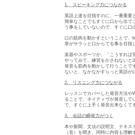
1. スピーキング力につながる
英語上達を目指すのに、一番重要
簡単なことでもすぐに口から出て
う事をしていないので、すぐに口
口の筋肉を動かすということで、Mu
章がサラッと口からでる事を目指
楽器やスポーツが、「こうすれば
やってみて、練習をかさねないと
発音も筋肉を動かして行うことで
ないと、なかなかすらっと英語が
2. リスニング力につながる
レッスンでカバーした発音方法やWeak
ることで、ネイティヴが発音して
で、すぐに上手く発音出来なくて
3. 会話の瞬発力がつく
本や新聞、文法の説明文、テキス
（音）を聞き、同時に内容も理解