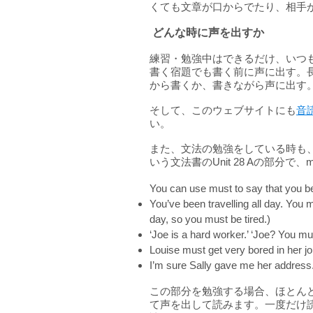
くても文章が口からでたり、相手
どんな時に声を出すか
練習・勉強中はできるだけ、いつ
書く宿題でも書く前に声に出す。
から書くか、書きながら声に出す
​そして、このウェブサイトにも
音
い。
また、文法の勉強をしている時も、声に
いう文法書のUnit 28 Aの部分で
You can use must to say that you be
You’ve been travelling all day. You mu
day, so you must be tired.)
‘Joe is a hard worker.’ ‘Joe? You mu
Louise must get very bored in her j
I’m sure Sally gave me her address
この部分を勉強する場合、ほとん
て声を出して読みます。一度だけ