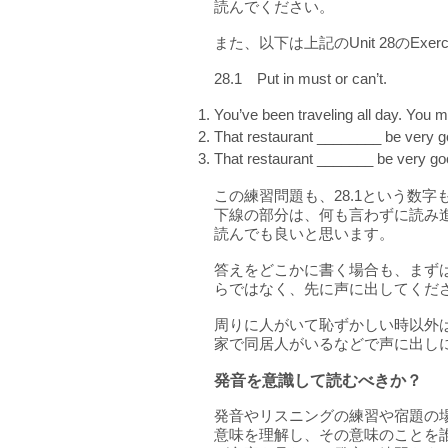
読んでください。
また、以下は上記のUnit 28のExer
28.1 Put in must or can’t.
You’ve been traveling all day. You m
That restaurant ________ be very good
That restaurant _______ be very goo
この練習問題も、28.1という数
下線の部分は、何も言わずに読み
読んでも良いと思います。
答えをどこかに書く場合も、まず
らではなく、先に声に出してくだ
周りに人がいて恥ずかしい時以外
家で同居人がいるなどで声に出し
発音を意識して読むべきか？
発音やリスニングの練習や宿題の
意味を理解し、その意味のことを