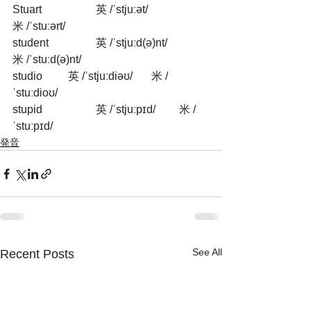
Stuart		英 /ˈstjuːət/             	
米 /ˈstuːərt/
student       	英 /ˈstjuːd(ə)nt/     	
米 /ˈstuːd(ə)nt/
studio       	英 /ˈstjuːdiəʊ/      	米 /
ˈstuːdioʊ/
stupid         	英 /ˈstjuːpɪd/        	米 /
ˈstuːpɪd/
発音
See All
Recent Posts