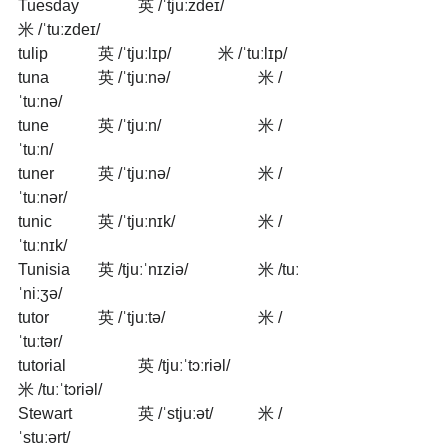
Tuesday      	英 /ˈtjuːzdeɪ/          	
米 /ˈtuːzdeɪ/
tulip       	英 /ˈtjuːlɪp/           	米 /ˈtuːlɪp/
tuna        	英 /ˈtjuːnə/            	米 /
ˈtuːnə/
tune        	英 /ˈtjuːn/               	米 /
ˈtuːn/
tuner        	英 /ˈtjuːnə/             	米 /
ˈtuːnər/
tunic          	英 /ˈtjuːnɪk/           	米 /
ˈtuːnɪk/
Tunisia     	英 /tjuːˈnɪziə/        	米 /tuː
ˈniːʒə/
tutor      	英 /ˈtjuːtə/             	米 /
ˈtuːtər/
tutorial 		英 /tjuːˈtɔːriəl/         	
米 /tuːˈtɔriəl/
Stewart		英 /ˈstjuːət/          	米 /
ˈstuːərt/