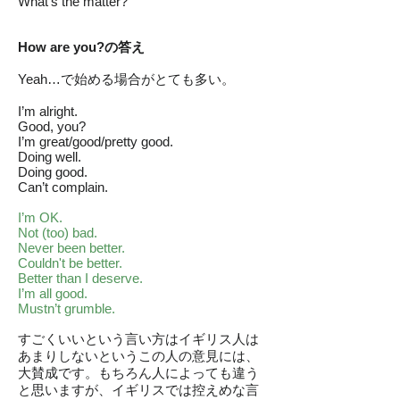
What’s the matter?
How are you?の答え
Yeah…で始める場合がとても多い。
I’m alright.
Good, you?
I’m great/good/pretty good.
Doing well.
Doing good.
Can’t complain.
I’m OK.
Not (too) bad.
Never been better.
Couldn't be better.
Better than I deserve.
I’m all good.
Mustn’t grumble.
すごくいいという言い方はイギリス人は
あまりしないというこの人の意見には、
大賛成です。もちろん人によっても違う
と思いますが、イギリスでは控えめな言