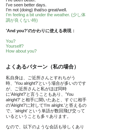
I’ve seen better days.
I’m not (doing) that/so great/well.
I’m feeling a bit under the weather. (少し体
調が良くない時)
’And you?’のかわりに使える表現：
You?
Yourself?
How about you?
よくあるバターン（私の場合）
私自身は、ご近所さんとすれちがう
時、’You alright?’という場合が多いのです
が、ご近所さんと私がほぼ同時
に’Alright?’と言うこともあり、’You
alright?’ と相手に聞いたあと、すぐに相手
の’Alright?’に対して‘I’m alright.’と答えるの
で、’alright’ という単語が数回飛び交って
いるということも多々あります。
なので、以下のような会話も珍しくあり