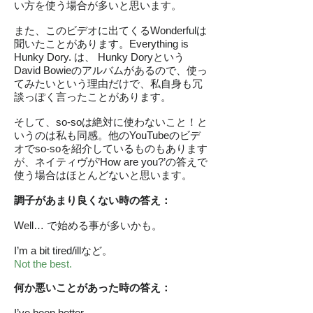
い方を使う場合が多いと思います。
また、このビデオに出てくるWonderfulは
聞いたことがあります。Everything is
Hunky Dory. は、 Hunky Doryという
David Bowieのアルバムがあるので、使っ
てみたいという理由だけで、私自身も冗
談っぽく言ったことがあります。
そして、so-soは絶対に使わないこと！と
いうのは私も同感。他のYouTubeのビデ
オでso-soを紹介しているものもあります
が、ネイティヴが’How are you?’の答えで
使う場合はほとんどないと思います。
調子があまり良くない時の答え：
Well… で始める事が多いかも。
I’m a bit tired/illなど。
Not the best.
何か悪いことがあった時の答え：
I’ve been better.