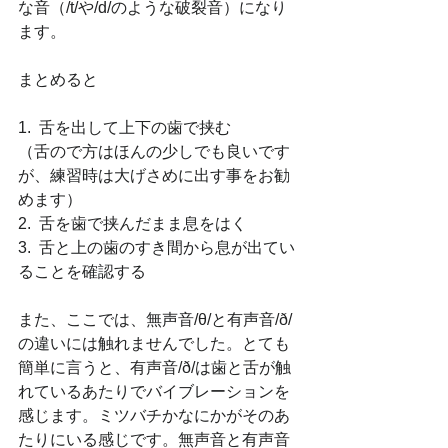
な音（/t/や/d/のような破裂音）になり
ます。
まとめると
1.  舌を出して上下の歯で挟む
（舌ので方はほんの少しでも良いです
が、練習時は大げさめに出す事をお勧
めます）
2.  舌を歯で挟んだまま息をはく
3.  舌と上の歯のすき間から息が出てい
ることを確認する
また、ここでは、無声音/θ/と有声音/ð/
の違いには触れませんでした。とても
簡単に言うと、有声音/ð/は歯と舌が触
れているあたりでバイブレーションを
感じます。ミツバチかなにかがそのあ
たりにいる感じです。無声音と有声音