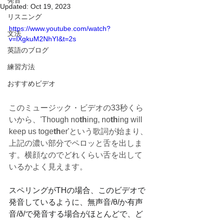
発音
Updated:
Oct 19, 2023
リスニング
https://www.youtube.com/watch?
文法
v=lXgkuM2NhYI&t=2s
英語のブログ
練習方法
おすすめビデオ
このミュージック・ビデオの33秒くら
いから、'Though no
th
ing, no
th
ing will 
keep us toge
th
er'という歌詞が始まり、
上記の濃い部分でペロッと舌を出しま
す。横顔なのでどれくらい舌を出して
いるかよく見えます。
スペリングがTHの場合、このビデオで
発音しているように、無声音/θ/か有声
音/ð/で発音する場合がほとんどで、ど