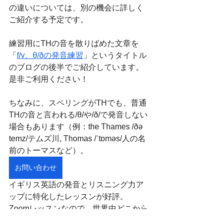
の違いについては、別の機会に詳しく
ご紹介する予定です。
練習用にTHの音を散りばめた文章を
「
f/v、θ/ðの発音練習
」というタイトル
のブログの後半でご紹介しています。
是非ご利用ください！
ちなみに、スペリングがTHでも、普通
THの音と言われる/θ/や/ð/で発音しない
場合もあります（例：the Thames /ðə 
temz/テムズ川, Thomas /ˈtɒməs/人の名
前のトーマスなど）。
お問い合わせ
イギリス英語の発音とリスニング力ア
ップに特化したレッスンが好評。
Zoomレッスンなので、世界中どこから
でも受講可能です。