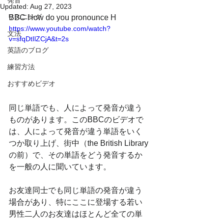
発音
Updated:
Aug 27, 2023
リスニング
BBC How do you pronounce H
https://www.youtube.com/watch?
文法
v=sfqDtIlZCjA&t=2s
英語のブログ
練習方法
おすすめビデオ
同じ単語でも、人によって発音が違う
ものがあります。​このBBCのビデオで
は、人によって発音が違う単語をいく
つか取り上げ、街中（the British Library
の前）で、その単語をどう発音するか
を一般の人に聞いています。
お友達同士でも同じ単語の発音が違う
場合があり、特にここに登場する若い
男性二人のお友達はほとんど全ての単