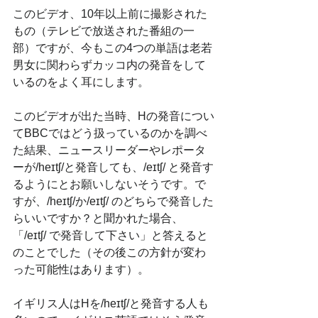
このビデオ、10年以上前に撮影された
もの（テレビで放送された番組の一
部）ですが、今もこの4つの単語は老若
男女に関わらずカッコ内の発音をして
いるのをよく耳にします。
このビデオが出た当時、Hの発音につい
てBBCではどう扱っているのかを調べ
た結果、ニュースリーダーやレポータ
ーが/heɪtʃ/と発音しても、/eɪtʃ/ と発音す
るようにとお願いしないそうです。で
すが、/heɪtʃ/か/eɪtʃ/ のどちらで発音した
らいいですか？と聞かれた場合、
「/eɪtʃ/ で発音して下さい」と答えると
のことでした（その後この方針が変わ
った可能性はあります）。
イギリス人はHを/heɪtʃ/と発音する人も