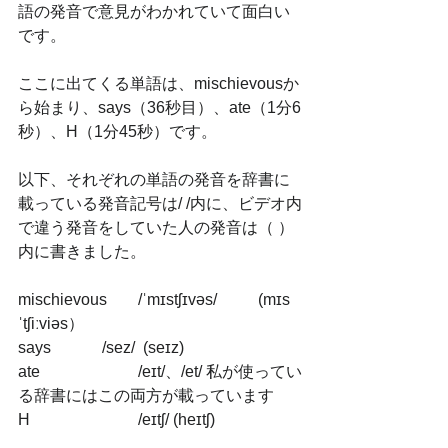
語の発音で意見がわかれていて面白い
です。
ここに出てくる単語は、mischievousか
ら始まり、says（36秒目）、ate（1分6
秒）、H（1分45秒）です。
以下、それぞれの単語の発音を辞書に
載っている発音記号は/ /内に、ビデオ内
で違う発音をしていた人の発音は（ ）
内に書きました。
mischievous	/ˈmɪstʃɪvəs/	(mɪs
ˈtʃiːviəs）
says		 /sez/  (seɪz)
ate			/eɪt/、/et/ 私が使ってい
る辞書にはこの両方が載っています
H		 	/eɪtʃ/ (heɪtʃ)